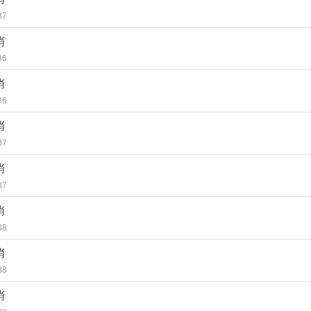
37
肖
36
肖
36
肖
37
肖
37
肖
38
肖
38
肖