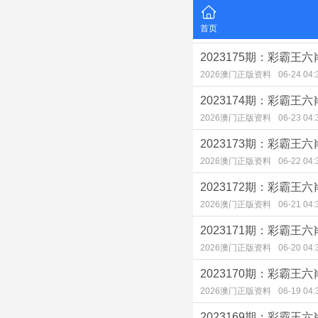
首页
2023175期：彩霸王六
2026澳门正版资料
06-24 04:
2023174期：彩霸王六
2026澳门正版资料
06-23 04:
2023173期：彩霸王六
2026澳门正版资料
06-22 04:
2023172期：彩霸王六
2026澳门正版资料
06-21 04:
2023171期：彩霸王六
2026澳门正版资料
06-20 04:
2023170期：彩霸王六
2026澳门正版资料
06-19 04:
2023169期：彩霸王六