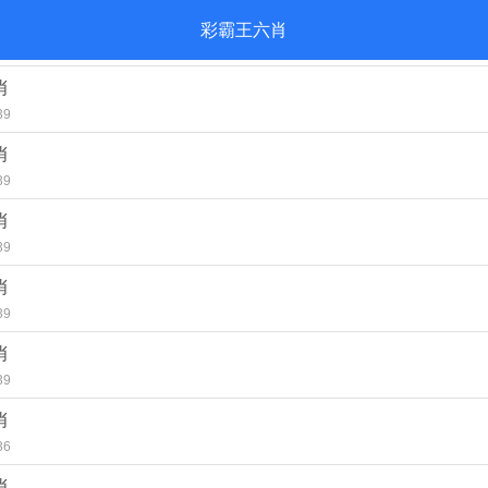
彩霸王六肖
肖
39
肖
39
肖
39
肖
39
肖
39
肖
36
肖