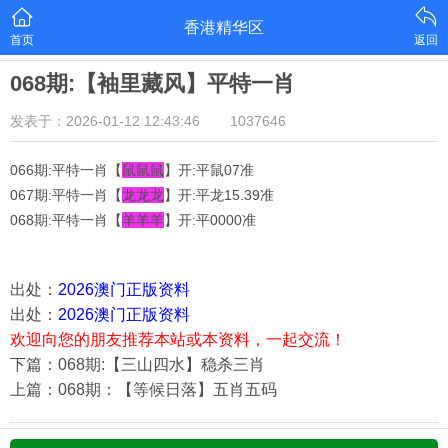
香港精华区
首页
返回
068期:【袖里藏风】平特一肖
发表于：2026-01-12 12:43:46
1037646
066期:平特一肖【
鼠鼠鼠
】开:平鼠07准
067期:平特一肖【
龙龙龙
】开:平龙15.39准
068期:平特一肖【
羊羊羊
】开:平0000准
出处：
2026澳门正版资料
出处：
2026澳门正版资料
欢迎向您的朋友推荐本站或本资料，一起交流！
下篇：068期:【三山四水】稳杀三肖
上篇：068期：【等候日落】五肖五码