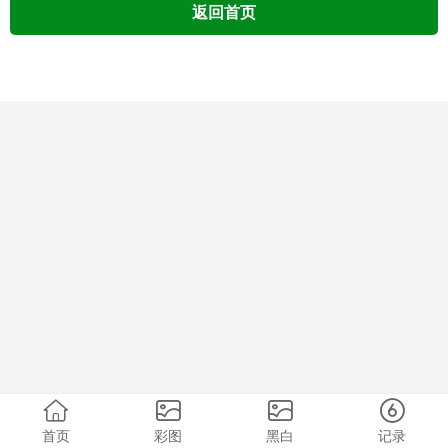
返回首页
首页
彩图
黑白
记录