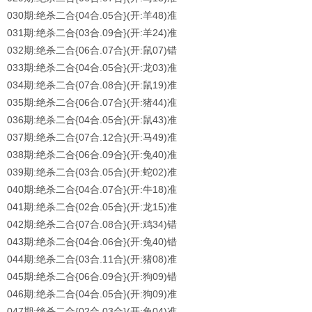
030期:绝杀二合{04合.05合}(开:羊48)准
031期:绝杀二合{03合.09合}(开:羊24)准
032期:绝杀二合{06合.07合}(开:鼠07)错
033期:绝杀二合{04合.05合}(开:龙03)准
034期:绝杀二合{07合.08合}(开:鼠19)准
035期:绝杀二合{06合.07合}(开:猪44)准
036期:绝杀二合{04合.05合}(开:鼠43)准
037期:绝杀二合{07合.12合}(开:马49)准
038期:绝杀二合{06合.09合}(开:兔40)准
039期:绝杀二合{03合.05合}(开:蛇02)准
040期:绝杀二合{04合.07合}(开:牛18)准
041期:绝杀二合{02合.05合}(开:龙15)准
042期:绝杀二合{07合.08合}(开:鸡34)错
043期:绝杀二合{04合.06合}(开:兔40)错
044期:绝杀二合{03合.11合}(开:猪08)准
045期:绝杀二合{06合.09合}(开:狗09)错
046期:绝杀二合{04合.05合}(开:狗09)准
047期:绝杀二合{02合.03合}(开:兔04)准