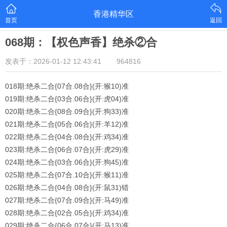
香港精华区
首页
返回
068期：【权色声香】绝杀②合
发表于：2026-01-12 12:43:41
964816
018期:绝杀二合{07合.08合}(开:猴10)准
019期:绝杀二合{03合.06合}(开:虎04)准
020期:绝杀二合{08合.09合}(开:狗33)准
021期:绝杀二合{05合.06合}(开:羊12)准
022期:绝杀二合{04合.08合}(开:鸡34)准
023期:绝杀二合{06合.07合}(开:虎29)准
024期:绝杀二合{03合.06合}(开:狗45)准
025期:绝杀二合{07合.10合}(开:猴11)准
026期:绝杀二合{04合.08合}(开:鼠31)错
027期:绝杀二合{07合.09合}(开:马49)准
028期:绝杀二合{02合.05合}(开:鸡34)准
029期:绝杀二合{06合.07合}(开:马13)准