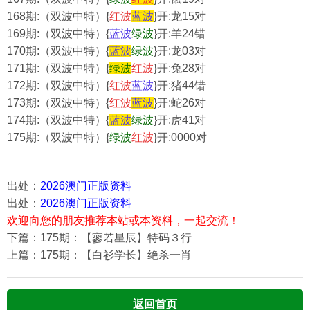
168期:（双波中特）{
红
波
蓝
波
}开:龙15对
169期:（双波中特）{
蓝
波
绿
波
}开:羊24错
170期:（双波中特）{
蓝
波
绿
波
}开:龙03对
171期:（双波中特）{
绿
波
红
波
}开:兔28对
172期:（双波中特）{
红
波
蓝
波
}开:猪44错
173期:（双波中特）{
红
波
蓝
波
}开:蛇26对
174期:（双波中特）{
蓝
波
绿
波
}开:虎41对
175期:（双波中特）{
绿
波
红
波
}开:0000对
出处：
2026澳门正版资料
出处：
2026澳门正版资料
欢迎向您的朋友推荐本站或本资料，一起交流！
下篇：175期：【寥若星辰】特码３行
上篇：175期：【白衫学长】绝杀一肖
返回首页